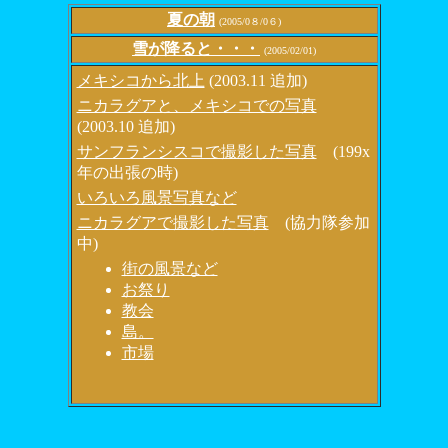
夏の朝
(2005/0８/0６)
雪が降ると・・・
(2005/02/01)
メキシコから北上
(2003.11 追加)
ニカラグアと、メキシコでの写真
(2003.10 追加)
サンフランシスコで撮影した写真
(199x
年の出張の時)
いろいろ風景写真など
ニカラグアで撮影した写真
(協力隊参加
中)
街の風景など
お祭り
教会
島。
市場