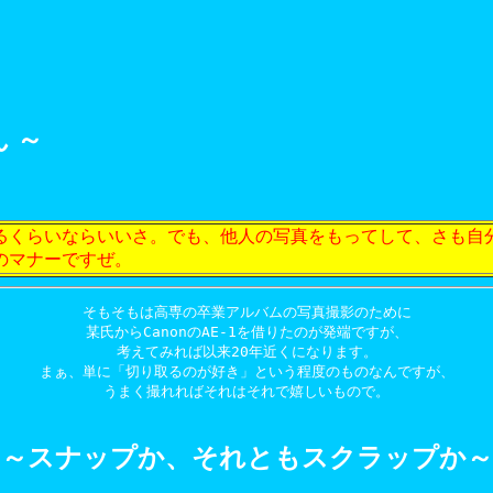
 ～
るくらいならいいさ。でも、他人の写真をもってして、さも自
のマナーですぜ。
そもそもは高専の卒業アルバムの写真撮影のために

某氏からCanonのAE-1を借りたのが発端ですが、

考えてみれば以来20年近くになります。

まぁ、単に「切り取るのが好き」という程度のものなんですが、

うまく撮れればそれはそれで嬉しいもので。
～～スナップか、それともスクラップか～